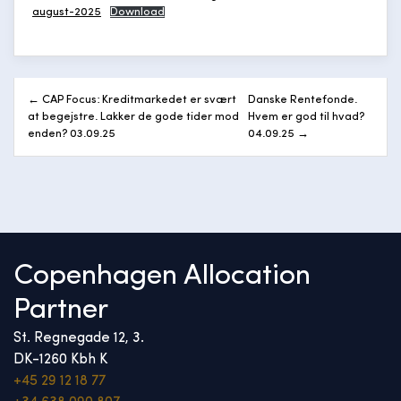
august-2025
Download
Indlægsnavigation
← CAP Focus: Kreditmarkedet er svært
Danske Rentefonde.
at begejstre. Lakker de gode tider mod
Hvem er god til hvad?
enden? 03.09.25
04.09.25 →
Copenhagen Allocation
Partner
St. Regnegade 12, 3.
DK-1260 Kbh K
+45 29 12 18 77